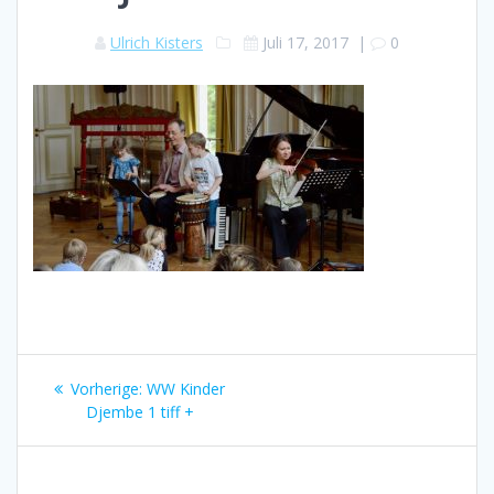
Ulrich Kisters
Juli 17, 2017
|
0
Beitragsnavigation
Vorheriger
Vorherige:
WW Kinder
Beitrag:
Djembe 1 tiff +