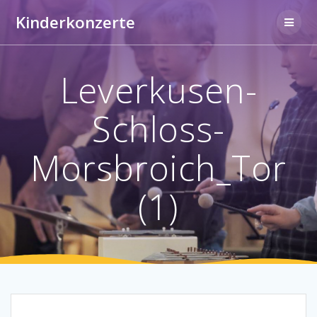
Zum
Kinderkonzerte
Inhalt
springen
Leverkusen-
Schloss-
Morsbroich_Tor
(1)