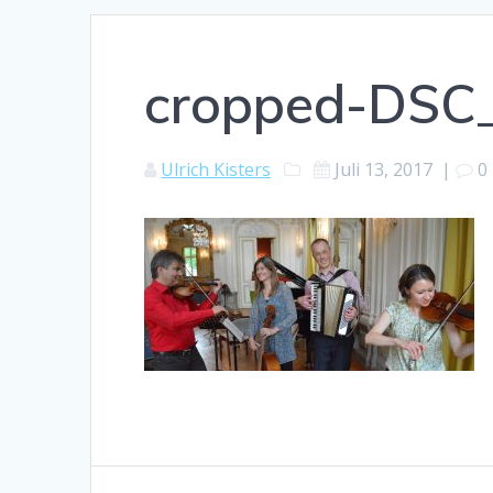
cropped-DSC_
Ulrich Kisters
Juli 13, 2017
|
0
Beitragsnavigation