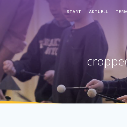
START
AKTUELL
TER
croppe