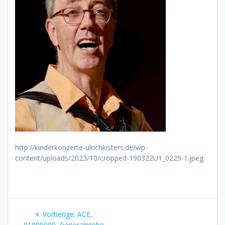
http://kinderkonzerte-ulrichkisters.de/wp-
content/uploads/2023/10/cropped-190322U1_0229-1.jpeg
Beitragsnavigation
Vorheriger
Vorherige:
ACE,
Beitrag:
01000000, Generalprobe