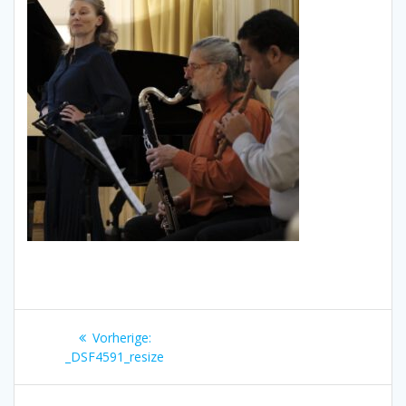
Beitragsnavigation
Vorherige:
Vorheriger
_DSF4591_resize
Beitrag: